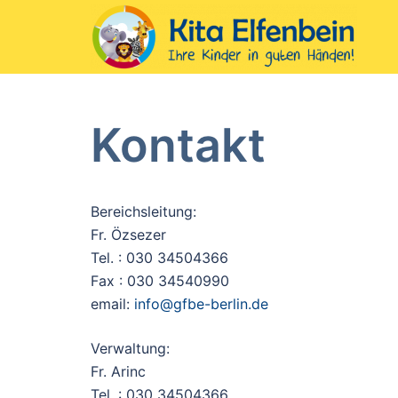
Zum
Inhalt
springen
Kontakt
Bereichsleitung:
Fr. Özsezer
Tel. : 030 34504366
Fax : 030 34540990
email:
info@gfbe-berlin.de
Verwaltung:
Fr. Arinc
Tel. : 030 34504366